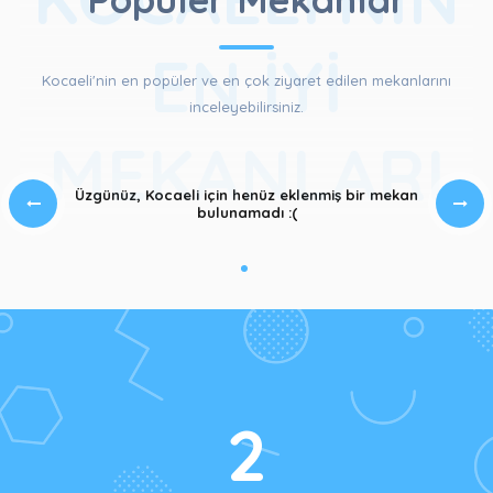
EN İYI
Kocaeli'nin en popüler ve en çok ziyaret edilen mekanlarını
inceleyebilirsiniz.
MEKANLARI
Üzgünüz, Kocaeli için henüz eklenmiş bir mekan
bulunamadı :(
2