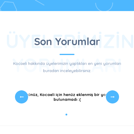
ÜYELERIMIZI
Son Yorumlar
YORUMLARI
Kocaeli hakkında üyelerimizin yaptıkları en yeni yorumları
buradan inceleyebilirsiniz.
Üzgünüz, Kocaeli için henüz eklenmiş bir yorum
bulunamadı :(