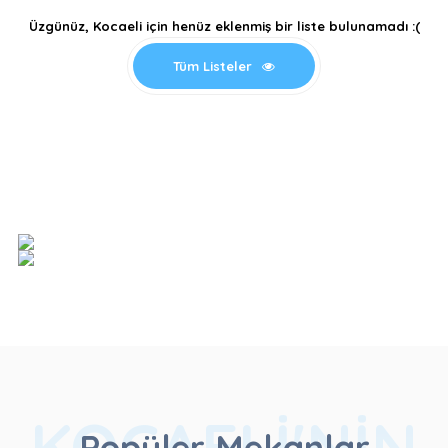
Üzgünüz, Kocaeli için henüz eklenmiş bir liste bulunamadı :(
Tüm Listeler
KOCAELI'NIN
Popüler Mekanlar