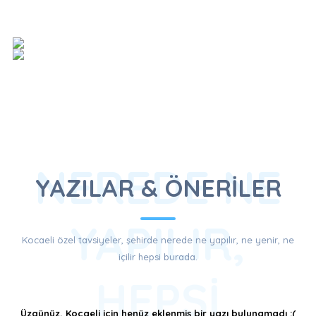
NEREDE NE
YAZILAR & ÖNERİLER
YAPILIR,
Kocaeli özel tavsiyeler, şehirde nerede ne yapılır, ne yenir, ne
içilir hepsi burada.
HEPSI
Üzgünüz, Kocaeli için henüz eklenmiş bir yazı bulunamadı :(