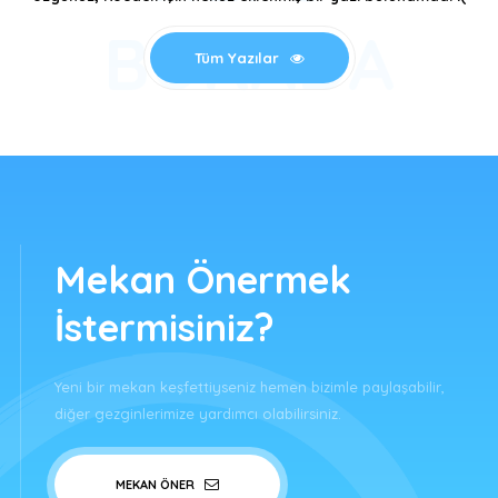
BURADA
Tüm Yazılar
Mekan Önermek
İstermisiniz?
Yeni bir mekan keşfettiyseniz hemen bizimle paylaşabilir,
diğer gezginlerimize yardımcı olabilirsiniz.
MEKAN ÖNER