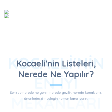
KOCAELI'NIN
Kocaeli'nin Listeleri,
Nerede Ne Yapılır?
EN İYI
Şehirde nerede ne yenir, nerede gezilir, nerede konaklanır,
MEKANLARI
önerilerimizi inceleyin hemen karar verin.