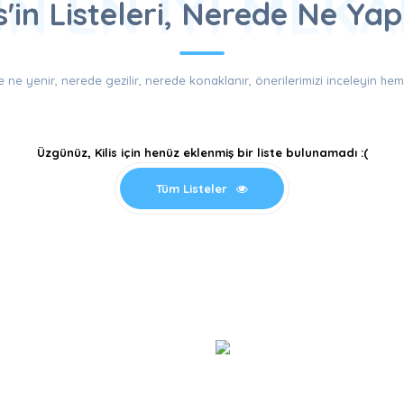
'IN EN İYI MEK
is'in Listeleri, Nerede Ne Yapı
 ne yenir, nerede gezilir, nerede konaklanır, önerilerimizi inceleyin hem
Üzgünüz, Kilis için henüz eklenmiş bir liste bulunamadı :(
Tüm Listeler