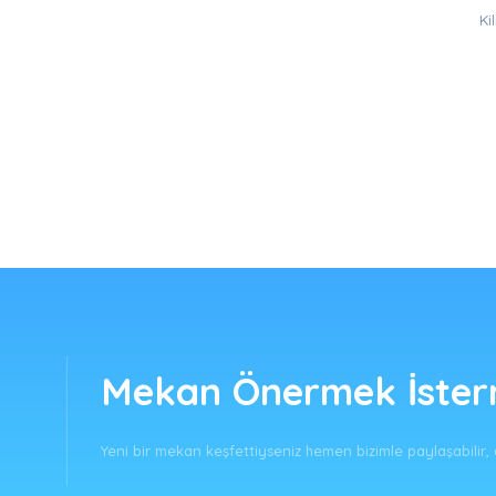
Ki
Mekan Önermek İsterm
Yeni bir mekan keşfettiyseniz hemen bizimle paylaşabilir, d