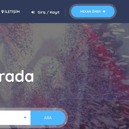
İLETİŞİM
MEKAN ÖNER
Giriş / Kayıt
urada
ARA