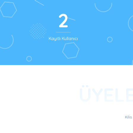
2
Kayıtlı Kullanıcı
ÜYEL
Kili