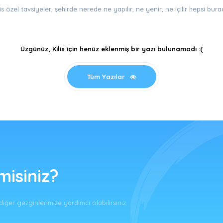
lis özel tavsiyeler, şehirde nerede ne yapılır, ne yenir, ne içilir hepsi bura
Üzgünüz, Kilis için henüz eklenmiş bir yazı bulunamadı :(
Tüm Yazılar
isiniz?
iğer gezginlerimize yardımcı olabilirsiniz.