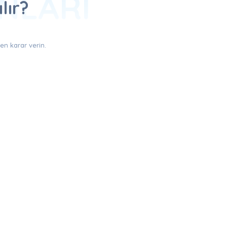
ANLARI
lır?
en karar verin.