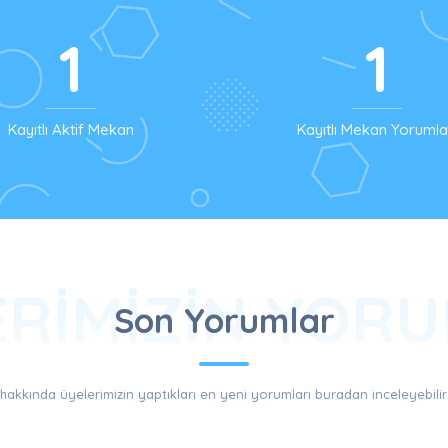
1
1
Kayıtlı Aktif Mekan
Kayıtlı Mekan Yorumla
ERIMIZIN YORU
Son Yorumlar
s hakkında üyelerimizin yaptıkları en yeni yorumları buradan inceleyebilirs