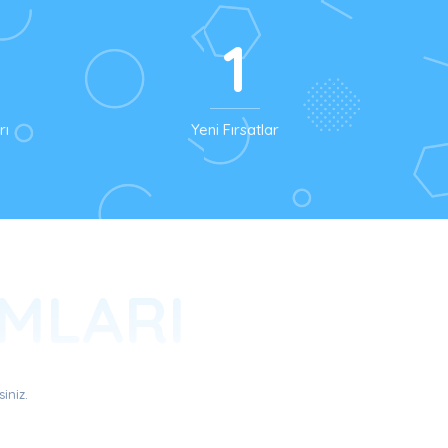
1
rı
Yeni Fırsatlar
MLARI
iniz.