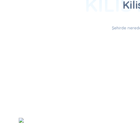
KILIS
Kil
Şehirde nerede