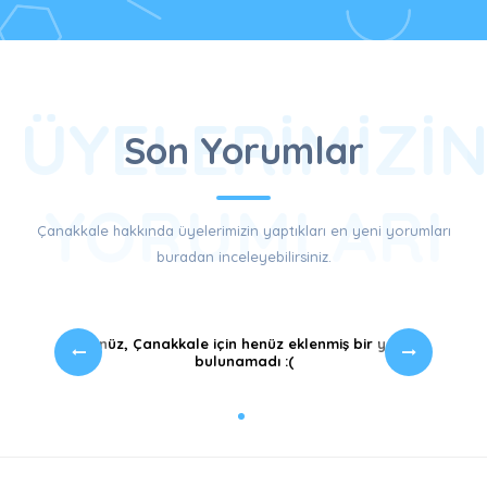
ÜYELERIMIZI
Son Yorumlar
YORUMLARI
Çanakkale hakkında üyelerimizin yaptıkları en yeni yorumları
buradan inceleyebilirsiniz.
Üzgünüz, Çanakkale için henüz eklenmiş bir yorum
bulunamadı :(