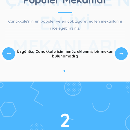
EN İYI
Çanakkale'nin en popüler ve en çok ziyaret edilen mekanlarını
inceleyebilirsiniz.
MEKANLARI
Üzgünüz, Çanakkale için henüz eklenmiş bir mekan
bulunamadı :(
2