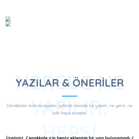
NEREDE NE
YAZILAR & ÖNERİLER
YAPILIR,
Çanakkale özel tavsiyeler, şehirde nerede ne yapılır, ne yenir, ne
içilir hepsi burada.
HEPSI
Üzgünüz, Çanakkale için henüz eklenmiş bir yazı bulunamadı :(