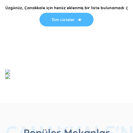
Üzgünüz, Çanakkale için henüz eklenmiş bir liste bulunamadı :(
Tüm Listeler
ÇANAKKALE'N
Popüler Mekanlar