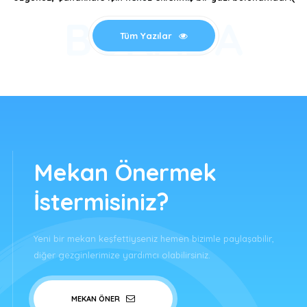
BURADA
Tüm Yazılar
Mekan Önermek
İstermisiniz?
Yeni bir mekan keşfettiyseniz hemen bizimle paylaşabilir,
diğer gezginlerimize yardımcı olabilirsiniz.
MEKAN ÖNER