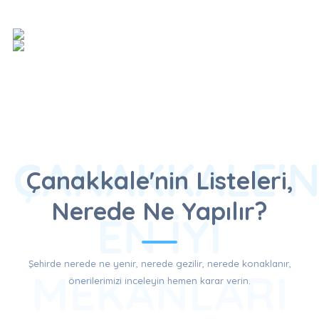
ÇANAKKALE'N
Çanakkale'nin Listeleri,
Nerede Ne Yapılır?
EN İYI
Şehirde nerede ne yenir, nerede gezilir, nerede konaklanır,
MEKANLARI
önerilerimizi inceleyin hemen karar verin.