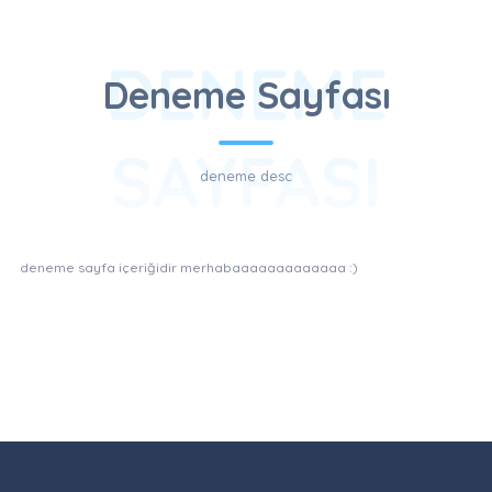
DENEME
Deneme Sayfası
SAYFASI
deneme desc
deneme sayfa içeriğidir merhabaaaaaaaaaaaaa :)