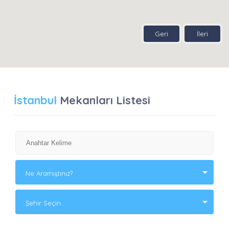
Geri
İleri
İstanbul
Mekanları Listesi
Ne Aramıştınız?
Şehir Seçin.